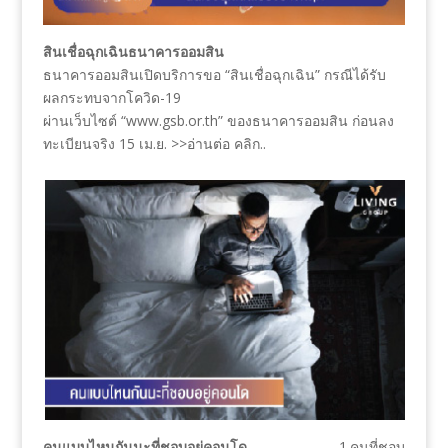
สินเชื่อฉุกเฉินธนาคารออมสิน
ธนาคารออมสินเปิดบริการขอ “สินเชื่อฉุกเฉิน” กรณีได้รับ
ผลกระทบจากโควิด-19
ผ่านเว็บไซต์ “www.gsb.or.th” ของธนาคารออมสิน ก่อนลง
ทะเบียนจริง 15 เม.ย. >>อ่านต่อ คลิก..
คนแบบไหนกันนะที่ชอบอยู่คอนโด
1.คนที่ชอบ